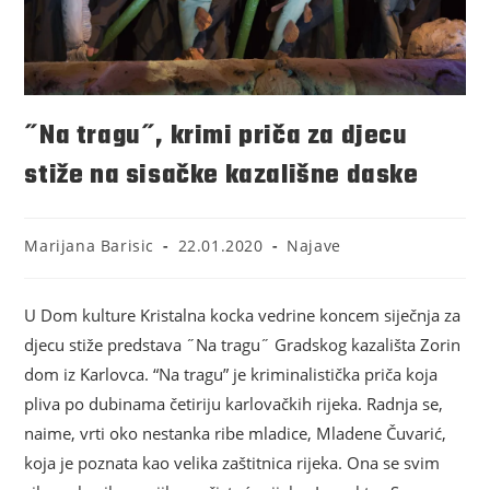
˝Na tragu˝, krimi priča za djecu
stiže na sisačke kazališne daske
Marijana Barisic
22.01.2020
Najave
U Dom kulture Kristalna kocka vedrine koncem siječnja za
djecu stiže predstava ˝Na tragu˝ Gradskog kazališta Zorin
dom iz Karlovca. “Na tragu” je kriminalistička priča koja
pliva po dubinama četiriju karlovačkih rijeka. Radnja se,
naime, vrti oko nestanka ribe mladice, Mladene Čuvarić,
koja je poznata kao velika zaštitnica rijeka. Ona se svim