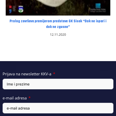
Prolog završava premijerom predstave GK Sisak “Dok ne ispari i
dok ne zgusne”
12.11.2020
Prijava na newsletter KKV-a
e-mail adresa