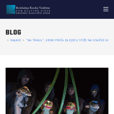
BLOG
>
NAJAVE
>
˝NA TRAGU˝, KRIMI PRIČA ZA DJECU STIŽE NA SISAČKE KAZA