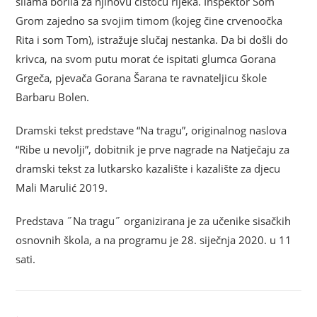
silama borila za njihovu čistoću rijeka. Inspektor Som
Grom zajedno sa svojim timom (kojeg čine crvenoočka
Rita i som Tom), istražuje slučaj nestanka. Da bi došli do
krivca, na svom putu morat će ispitati glumca Gorana
Grgeča, pjevača Gorana Šarana te ravnateljicu škole
Barbaru Bolen.
Dramski tekst predstave “Na tragu”, originalnog naslova
“Ribe u nevolji”, dobitnik je prve nagrade na Natječaju za
dramski tekst za lutkarsko kazalište i kazalište za djecu
Mali Marulić 2019.
Predstava ˝Na tragu˝ organizirana je za učenike sisačkih
osnovnih škola, a na programu je 28. siječnja 2020. u 11
sati.