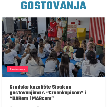
GOSTOVANJA
Gostovanja
Gradsko kazalište Sisak na
gostovanjima s “Crvenkapicom” i
“DARem i MARcem”