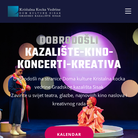
DOBRODOŠLI
KAZALIŠTE-KINO-
KONCERTI-KREATIVA
Dobrodošli na stranice Doma kulture Kristalna kocka
vedrine Gradskog kazališta Sisak
Zavirite u svijet teatra, glazbe, najnovijih kino naslova i
kreativnog rada
KALENDAR