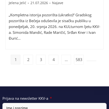
Jelena Jelić
21.07.2026
Najave
„Kompletna istorija pozorišta (ukratko)“ Gradskog
pozorišta iz Bečeja oduševila je sisačku publiku u
ponedjeljak, 20. srpnja 2026. na KULturnom ljetu KKV-
a. Simonida Mandić, Rade Maričić, Srđan Kner i Ivan
Đurić…
1
2
3
4
…
583
Prijava na newsletter KKV-a