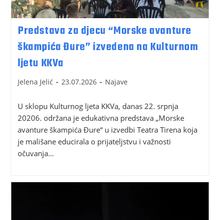
Predstava za djecu “Morske avanture
škampića Đure” izvedena na Kulturnom
ljetu KKVa
Jelena Jelić
23.07.2026
Najave
U sklopu Kulturnog ljeta KKVa, danas 22. srpnja
20206. održana je edukativna predstava „Morske
avanture škampića Đure“ u izvedbi Teatra Tirena koja
je mališane educirala o prijateljstvu i važnosti
očuvanja…