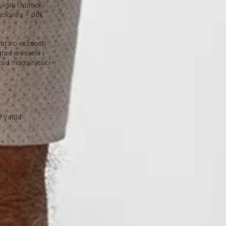
, igru i humor
kcionira – dok
vara o važnosti
rad je vesela i
ad mogu riješiti –
je Vadla