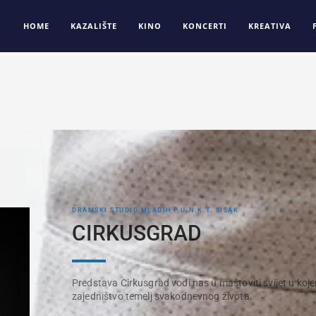
HOME
KAZALIŠTE
KINO
KONCERTI
KREATIVA
DRAMSKI STUDIO MLADIH P.U.N.K.T. SISAK
CIRKUSGRAD
Predstava Cirkusgrad vodi nas u maštoviti svijet u kojem
zajedništvo temelj svakodnevnog života.