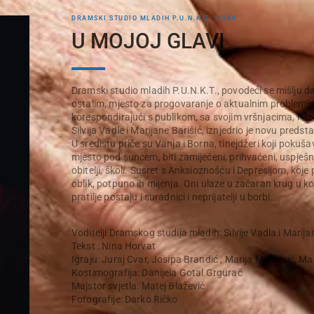
DRAMSKI STUDIO MLADIH P.U.N.K.T. SISAK
U MOJOJ GLAVI
Dramski studio mladih P.U.N.K.T., povodeći se mišlju da
ostalim, mjesto za progovaranje o aktualnim problemi
korespondirajući s publikom, sa svojim vršnjacima, i uz
Silvija Vadle i Marijane Barišić, iznjedrio je novu predst
U središtu priče su Vanja i Borna, tinejdžeri koji pokuš
mjesto pod suncem, biti zamijećeni, prihvaćeni, uspješn
obitelji, školi. Susret s Anksioznošću i Depresijom, koje
oblik, potpuno ih mijenja. Oni ulaze u začaran krug u k
pratilje postaju i suradnici i neprijatelji u borbi.
Voditelji Dramskog studija mladih: Silvije Vadla i Marija
Tekst : Nina Horvat
Igraju: Juraj Cvar, Josipa Brandić , Marija Matijević, 
Kostimografija: Danijela Gotal Grgurač
Majstor svjetla: Matej Blažević
Fotografije: Darko Ričko