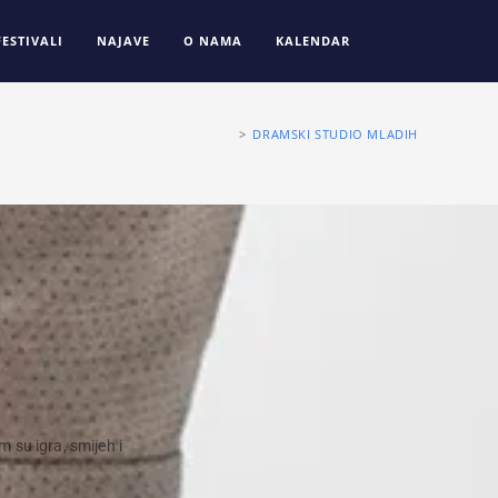
FESTIVALI
NAJAVE
O NAMA
KALENDAR
>
DRAMSKI STUDIO MLADIH
 su igra, smijeh i