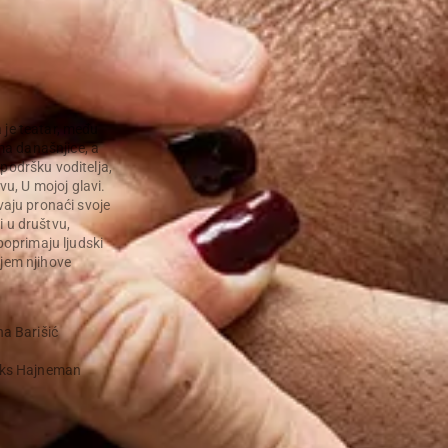
 je teatar, među
ma današnjice, a
 podršku voditelja,
avu, U mojoj glavi.
avaju pronaći svoje
i u društvu,
 poprimaju ljudski
ojem njihove
na Barišić
Maks Hajneman