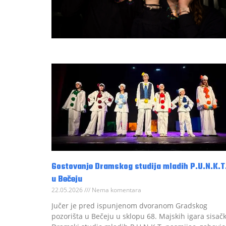
Gostovanje Dramskog studija mladih P.U.N.K.T
u Bečeju
22.05.2026
Nema komentara
Jučer je pred ispunjenom dvoranom Gradskog
pozorišta u Bečeju u sklopu 68. Majskih igara sisačk