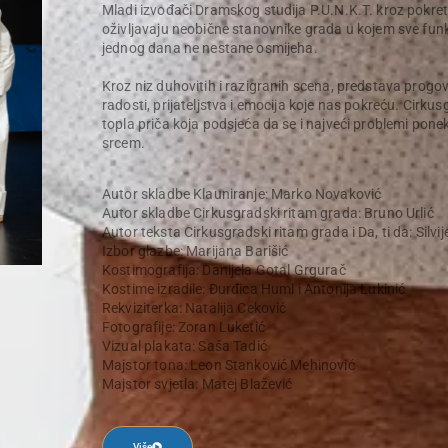
Mladi izvođači Dramskog studija P.U.N.K.T. kroz pokret
oživljavaju neobične stanovnike grada u kojem sve fun
jednog dana ne nestane osmijeha.
Kroz niz duhovitih i razigranih scena, predstava progo
radosti, prijateljstva i emocija koje nas pokreću. Cirkusg
topla priča koja podsjeća da se i najveći problemi ponek
srcem.
Autor skladbe Klauniranje: Marko Novaković
Autor skladbe Cirkusgradski ritam grada: Bruno Urlić
Autor teksta Cirkusgradski ritam grada i Da, ti da: Silvi
Izbor glazbe: Marijana Barišić
Kostimografija: Danijela Gotal Grgurač
Kostime izradile: Đurđica Huml i Antonija Lukinić
Rekviziterka: Natalija Ceković
Fotografije: Zoran Luketić
Vizual plakata: Saša Tadić
Majstor tona: Leon Stanković Mehinović
Majstor svjetla: Matej Blažević
Više