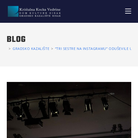
BLOG
>
GRADSKO KAZALIŠTE
>
“TRI SESTRE NA INSTAGRAMU” ODUŠEVILE U VI