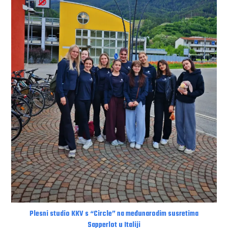
Plesni studio KKV s “Circle” na međunarodim susretima
Sapperlot u Italiji