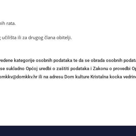
ih rata.
lišta ili za drugog člana obitelji.
edene kategorije osobnih podataka te da se obrada osobnih podatak
se sukladno Općoj uredbi o zaštiti podataka i Zakonu o provedbi Op
vkkmod
rh.vkkmod
ili na adresu Dom kulture Kristalna kocka vedrin