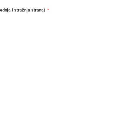
telja ili staratelja ( prednja i stražnja strana)