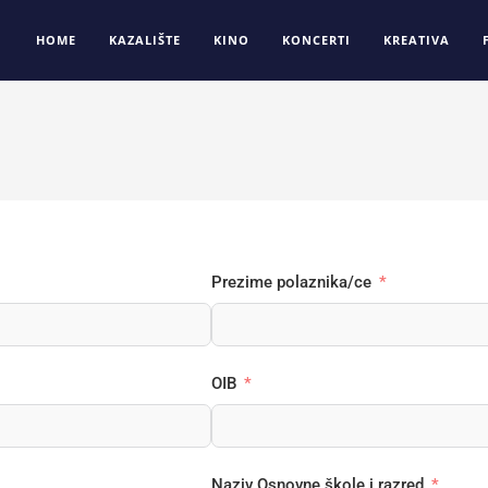
HOME
KAZALIŠTE
KINO
KONCERTI
KREATIVA
Prezime polaznika/ce
OIB
Naziv Osnovne škole i razred