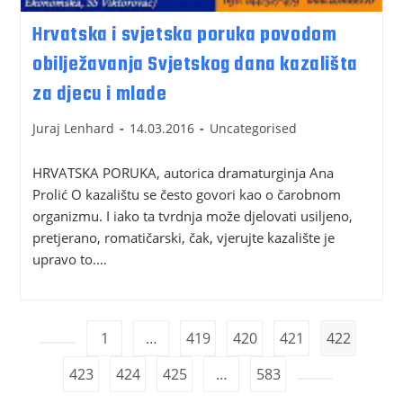
Hrvatska i svjetska poruka povodom
obilježavanja Svjetskog dana kazališta
za djecu i mlade
Juraj Lenhard
14.03.2016
Uncategorised
HRVATSKA PORUKA, autorica dramaturginja Ana
Prolić O kazalištu se često govori kao o čarobnom
organizmu. I iako ta tvrdnja može djelovati usiljeno,
pretjerano, romatičarski, čak, vjerujte kazalište je
upravo to.…
1
…
419
420
421
422
423
424
425
…
583