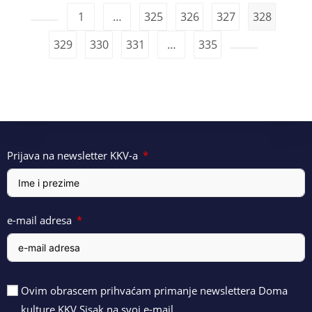
1
…
325
326
327
328
329
330
331
…
335
Prijava na newsletter KKV-a
e-mail adresa
Ovim obrascem prihvaćam primanje newslettera Doma
kulture KKV Sisak na svoj e-mail.