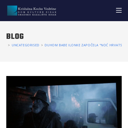
BLOG
>
UNCATEGORISED
>
DUHOM BABE ILONKE ZAPOČELA “NOĆ HRVATSKOG 