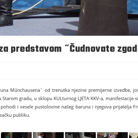
e za predstavom ˝Čudnovate zg
una Műnchausena˝ od trenutka njezine premijerne izvedbe, još 
 u Starom gradu, u sklopu KULturnog LJETA KKV-a, manifestacije 
hodi i vesele pustolovine našeg baruna i njegova prijatelja Frit
isačku publiku.