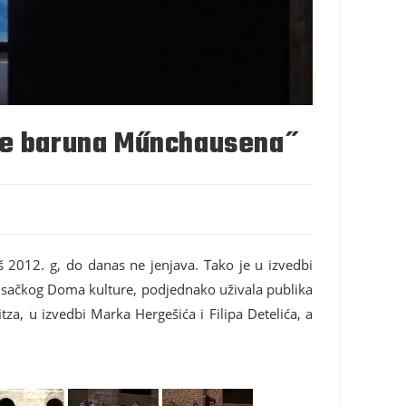
ode baruna Műnchausena˝
2012. g, do danas ne jenjava. Tako je u izvedbi
sisačkog Doma kulture, podjednako uživala publika
za, u izvedbi Marka Hergešića i Filipa Detelića, a