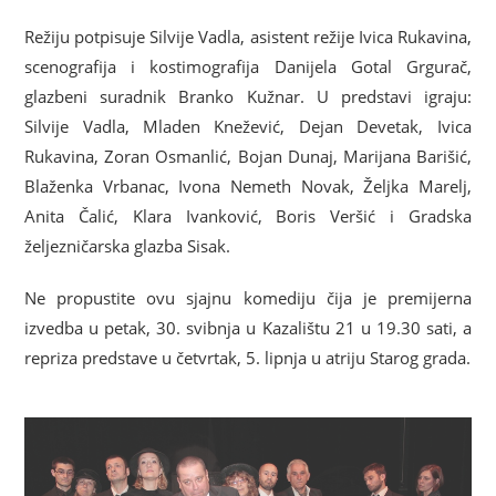
Režiju potpisuje Silvije Vadla, asistent režije Ivica Rukavina,
scenografija i kostimografija Danijela Gotal Grgurač,
glazbeni suradnik Branko Kužnar. U predstavi igraju:
Silvije Vadla, Mladen Knežević, Dejan Devetak, Ivica
Rukavina, Zoran Osmanlić, Bojan Dunaj, Marijana Barišić,
Blaženka Vrbanac, Ivona Nemeth Novak, Željka Marelj,
Anita Čalić, Klara Ivanković, Boris Veršić i Gradska
željezničarska glazba Sisak.
Ne propustite ovu sjajnu komediju čija je premijerna
izvedba u petak, 30. svibnja u Kazalištu 21 u 19.30 sati, a
repriza predstave u četvrtak, 5. lipnja u atriju Starog grada.