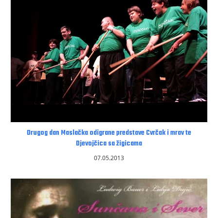
Drugog dan Maslačka odigrane predstave Cvrčak i mrav te
Djevojčica sa žigicama
07.05.2013