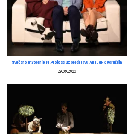
Svečano otvorenje 16.Prologa uz predstavu ART, HNK Varaždin
29.09.2023