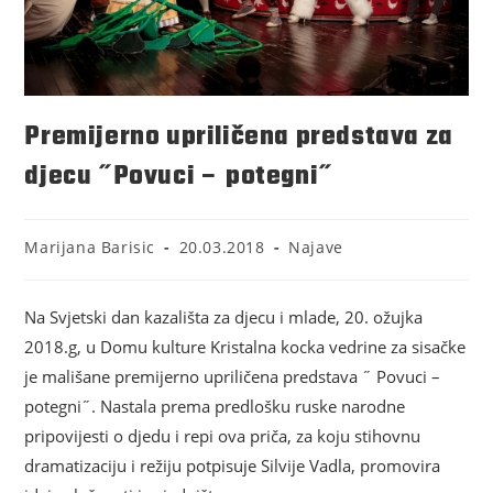
Premijerno upriličena predstava za
djecu ˝Povuci – potegni˝
Marijana Barisic
20.03.2018
Najave
Na Svjetski dan kazališta za djecu i mlade, 20. ožujka
2018.g, u Domu kulture Kristalna kocka vedrine za sisačke
je mališane premijerno upriličena predstava ˝ Povuci –
potegni˝. Nastala prema predlošku ruske narodne
pripovijesti o djedu i repi ova priča, za koju stihovnu
dramatizaciju i režiju potpisuje Silvije Vadla, promovira