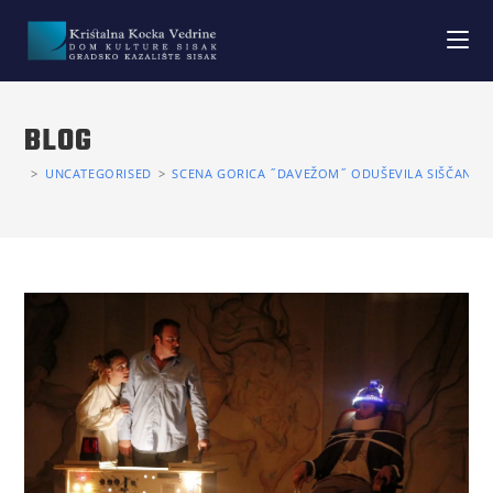
BLOG
>
UNCATEGORISED
>
SCENA GORICA ˝DAVEŽOM˝ ODUŠEVILA SIŠČANE