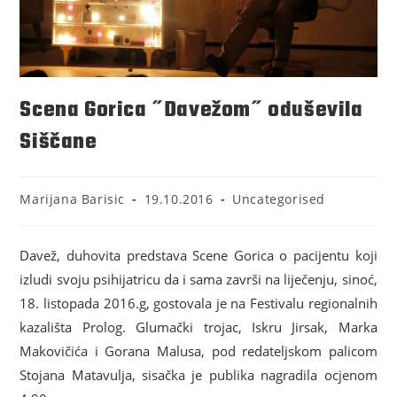
Scena Gorica ˝Davežom˝ oduševila
Siščane
Marijana Barisic
19.10.2016
Uncategorised
Davež, duhovita predstava Scene Gorica o pacijentu koji
izludi svoju psihijatricu da i sama završi na liječenju, sinoć,
18. listopada 2016.g, gostovala je na Festivalu regionalnih
kazališta Prolog. Glumački trojac, Iskru Jirsak, Marka
Makovičića i Gorana Malusa, pod redateljskom palicom
Stojana Matavulja, sisačka je publika nagradila ocjenom