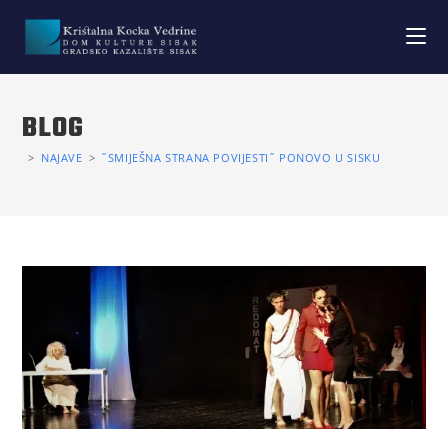
BLOG
>
NAJAVE
>
˝SMIJEŠNA STRANA POVIJESTI˝ PONOVO U SISKU