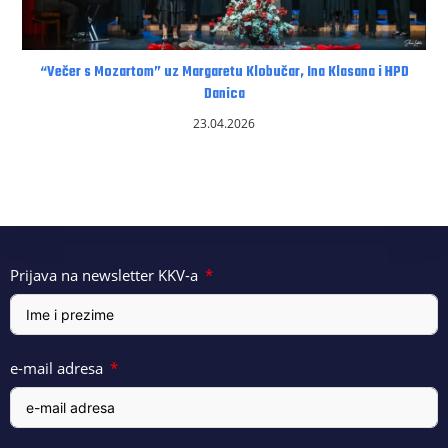
“Večer s Mozartom” uz Margaretu Klobučar, Ina Klasana i HPD
Danica
23.04.2026
Prijava na newsletter KKV-a
e-mail adresa