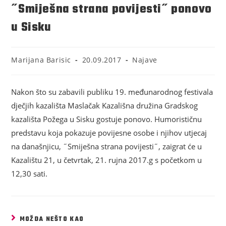
˝Smiješna strana povijesti˝ ponovo
u Sisku
Marijana Barisic
20.09.2017
Najave
Nakon što su zabavili publiku 19. međunarodnog festivala
dječjih kazališta Maslačak Kazališna družina Gradskog
kazališta Požega u Sisku gostuje ponovo. Humorističnu
predstavu koja pokazuje povijesne osobe i njihov utjecaj
na današnjicu, ˝Smiješna strana povijesti˝, zaigrat će u
Kazalištu 21, u četvrtak, 21. rujna 2017.g s početkom u
12,30 sati.
MOŽDA NEŠTO KAO