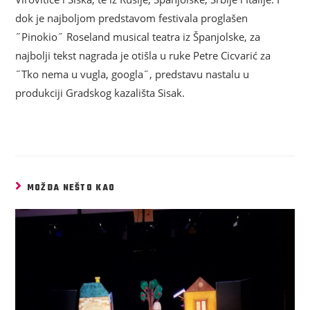
dok je najboljom predstavom festivala proglašen
˝Pinokio˝ Roseland musical teatra iz Španjolske, za
najbolji tekst nagrada je otišla u ruke Petre Cicvarić za
˝Tko nema u vugla, googla˝, predstavu nastalu u
produkciji Gradskog kazališta Sisak.
MOŽDA NEŠTO KAO