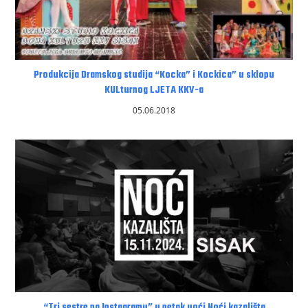
Produkcija Dramskog studija “Kocka” i Kockica” u sklopu
KULturnog LJETA KKV-a
05.06.2018
“Tri sestre na Instagramu” u petak uoći Noći kazališta