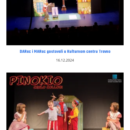
DARac i MARac gostovali u Kulturnom centru Travno
16.12.2024