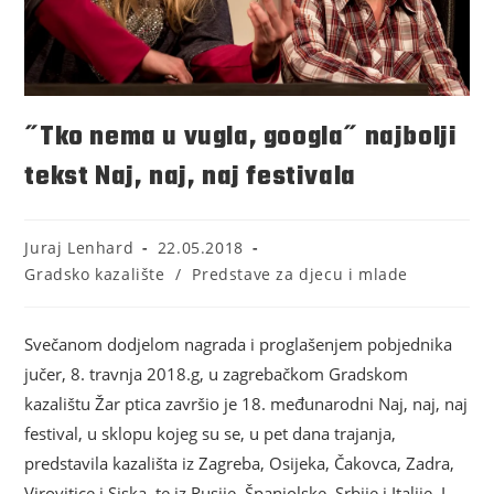
˝Tko nema u vugla, googla˝ najbolji
tekst Naj, naj, naj festivala
Juraj Lenhard
22.05.2018
Gradsko kazalište
/
Predstave za djecu i mlade
Svečanom dodjelom nagrada i proglašenjem pobjednika
jučer, 8. travnja 2018.g, u zagrebačkom Gradskom
kazalištu Žar ptica završio je 18. međunarodni Naj, naj, naj
festival, u sklopu kojeg su se, u pet dana trajanja,
predstavila kazališta iz Zagreba, Osijeka, Čakovca, Zadra,
Virovitice i Siska, te iz Rusije, Španjolske, Srbije i Italije. I