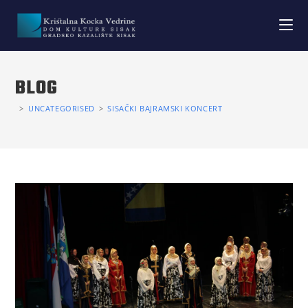
BLOG
>
UNCATEGORISED
>
SISAČKI BAJRAMSKI KONCERT