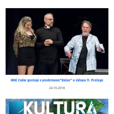
HNK Zadar gostuje s predstavom”Balon” u sklopu 11. Prologa
24.10.2018