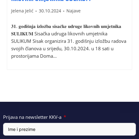
Jelena Jelić
30.10.2024
Najave
𝟑𝟏. 𝐠𝐨𝐝𝐢𝐬̌𝐧𝐣𝐚 𝐢𝐳𝐥𝐨𝐳̌𝐛𝐚 𝐬𝐢𝐬𝐚𝐜̌𝐤𝐞 𝐮𝐝𝐫𝐮𝐠𝐞 𝐥𝐢𝐤𝐨𝐯𝐧𝐢𝐡 𝐮𝐦𝐣𝐞𝐭𝐧𝐢𝐤𝐚
𝐒𝐔𝐋𝐈𝐊𝐔𝐌 Sisačka udruga likovnih umjetnika
SULIKUM Sisak organizira 31. godišnju izložbu radova
svojih članova u srijedu, 30.10.2024. u 18 sati u
prostorijama Doma…
Prijava na newsletter KKV-a