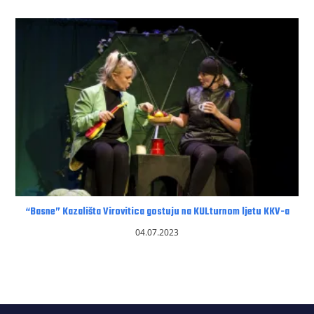
“Basne” Kazališta Virovitica gostuju na KULturnom ljetu KKV-a
04.07.2023