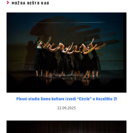
MOŽDA NEŠTO KAO
Plesni studio Doma kulture izvodi “Circle” u Kazalištu 21
22.09.2025