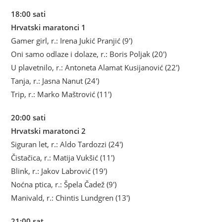
18:00 sati
Hrvatski maratonci 1
Gamer girl, r.: Irena Jukić Pranjić (9′)
Oni samo odlaze i dolaze, r.: Boris Poljak (20′)
U plavetnilo, r.: Antoneta Alamat Kusijanović (22′)
Tanja, r.: Jasna Nanut (24′)
Trip, r.: Marko Maštrović (11′)
20:00 sati
Hrvatski maratonci 2
Siguran let, r.: Aldo Tardozzi (24′)
Čistačica, r.: Matija Vukšić (11′)
Blink, r.: Jakov Labrović (19′)
Noćna ptica, r.: Špela Čadež (9′)
Manivald, r.: Chintis Lundgren (13′)
21:00 sat