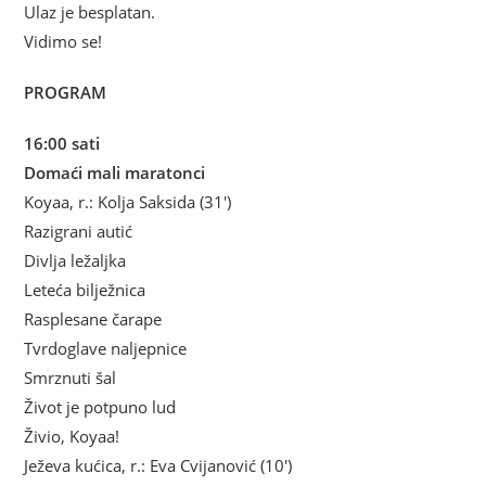
Ulaz je besplatan.
Vidimo se!
PROGRAM
16:00 sati
Domaći mali maratonci
Koyaa, r.: Kolja Saksida (31′)
Razigrani autić
Divlja ležaljka
Leteća bilježnica
Rasplesane čarape
Tvrdoglave naljepnice
Smrznuti šal
Život je potpuno lud
Živio, Koyaa!
Ježeva kućica, r.: Eva Cvijanović (10′)