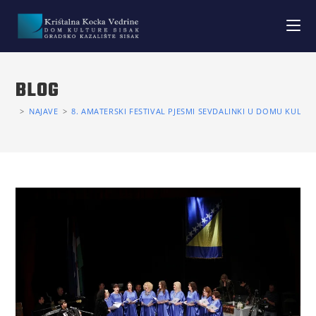
BLOG
>
NAJAVE
>
8. AMATERSKI FESTIVAL PJESMI SEVDALINKI U DOMU KULTU