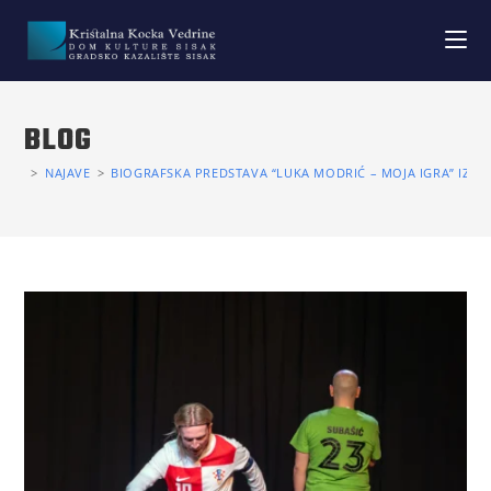
BLOG
>
NAJAVE
>
BIOGRAFSKA PREDSTAVA “LUKA MODRIĆ – MOJA IGRA” IZVE