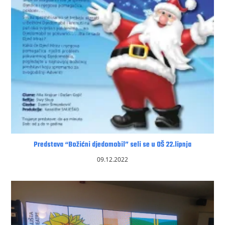
Predstava “Božićni djedomobil” seli se u OŠ 22.lipnja
09.12.2022