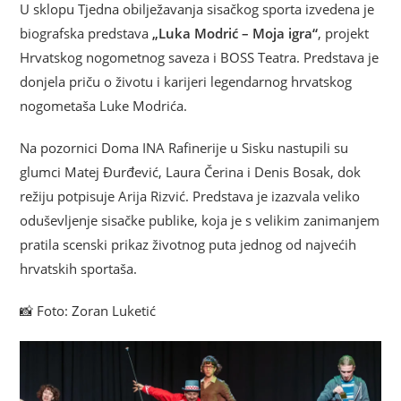
U sklopu Tjedna obilježavanja sisačkog sporta izvedena je
biografska predstava
„Luka Modrić – Moja igra“
, projekt
Hrvatskog nogometnog saveza
i
BOSS Teatra
. Predstava je
donjela priču o životu i karijeri legendarnog hrvatskog
nogometaša
Luke Modrića
.
Na pozornici Doma INA Rafinerije u
Sisku
nastupili su
glumci
Matej Đurđević
,
Laura Čerina
i
Denis Bosak
, dok
režiju potpisuje
Arija Rizvić
. Predstava je izazvala veliko
oduševljenje sisačke publike, koja je s velikim zanimanjem
pratila scenski prikaz životnog puta jednog od najvećih
hrvatskih sportaša.
📸 Foto:
Zoran Luketić