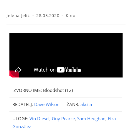
Jelena Jelić
28.05.2020
Kino
IZVORNO IME:
Bloodshot (12)
REDATELJ:
Dave Wilson
|
ŽANR:
akcija
ULOGE:
Vin Diesel
,
Guy Pearce
,
Sam Heughan
,
Eiza
González