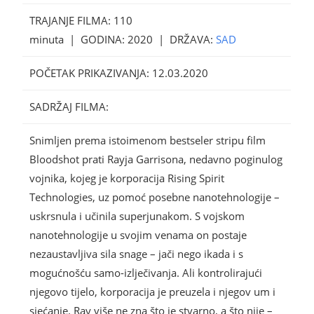
TRAJANJE FILMA:
110
minuta |
GODINA:
2020 |
DRŽAVA:
SAD
POČETAK PRIKAZIVANJA:
12.03.2020
SADRŽAJ FILMA:
Snimljen prema istoimenom bestseler stripu film
Bloodshot prati Rayja Garrisona, nedavno poginulog
vojnika, kojeg je korporacija Rising Spirit
Technologies, uz pomoć posebne nanotehnologije –
uskrsnula i učinila superjunakom. S vojskom
nanotehnologije u svojim venama on postaje
nezaustavljiva sila snage – jači nego ikada i s
mogućnošću samo-izlječivanja. Ali kontrolirajući
njegovo tijelo, korporacija je preuzela i njegov um i
sjećanje. Ray više ne zna što je stvarno, a što nije –