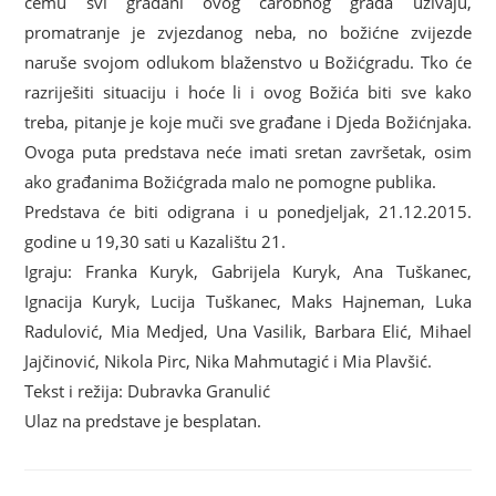
čemu svi građani ovog čarobnog grada uživaju,
promatranje je zvjezdanog neba, no božićne zvijezde
naruše svojom odlukom blaženstvo u Božićgradu. Tko će
razriješiti situaciju i hoće li i ovog Božića biti sve kako
treba, pitanje je koje muči sve građane i Djeda Božićnjaka.
Ovoga puta predstava neće imati sretan završetak, osim
ako građanima Božićgrada malo ne pomogne publika.
Predstava će biti odigrana i u ponedjeljak, 21.12.2015.
godine u 19,30 sati u Kazalištu 21.
Igraju: Franka Kuryk, Gabrijela Kuryk, Ana Tuškanec,
Ignacija Kuryk, Lucija Tuškanec, Maks Hajneman, Luka
Radulović, Mia Medjed, Una Vasilik, Barbara Elić, Mihael
Jajčinović, Nikola Pirc, Nika Mahmutagić i Mia Plavšić.
Tekst i režija: Dubravka Granulić
Ulaz na predstave je besplatan.