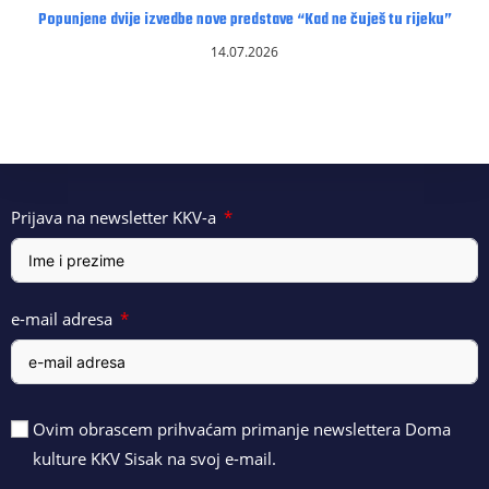
Popunjene dvije izvedbe nove predstave “Kad ne čuješ tu rijeku”
14.07.2026
Prijava na newsletter KKV-a
e-mail adresa
Ovim obrascem prihvaćam primanje newslettera Doma
kulture KKV Sisak na svoj e-mail.