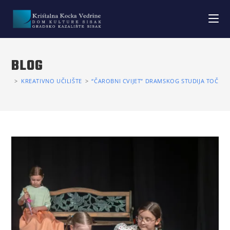
BLOG
>
KREATIVNO UČILIŠTE
>
“ČAROBNI CVIJET” DRAMSKOG STUDIJA TOČKIC