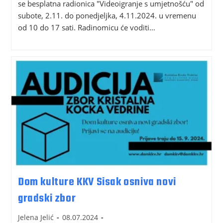
se besplatna radionica "Videoigranje s umjetnošću" od
subote, 2.11. do ponedjeljka, 4.11.2024. u vremenu
od 10 do 17 sati. Radinomicu će voditi…
Dom kulture KKV Sisak osniva novi
gradski zbor
Jelena Jelić
08.07.2024