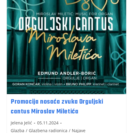
Promocija nosaća zvuka Orguljski
cantus Miroslav Miletića
Jelena Jelić
05.11.2024
Glazba
/
Glazbena radionica
/
Najave