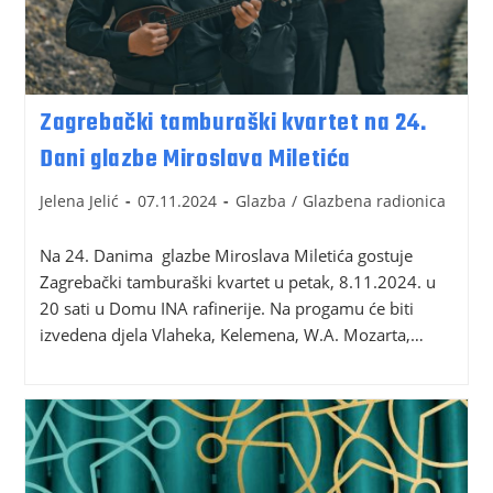
Zagrebački tamburaški kvartet na 24.
Dani glazbe Miroslava Miletića
Jelena Jelić
07.11.2024
Glazba
/
Glazbena radionica
Na 24. Danima glazbe Miroslava Miletića gostuje
Zagrebački tamburaški kvartet u petak, 8.11.2024. u
20 sati u Domu INA rafinerije. Na progamu će biti
izvedena djela Vlaheka, Kelemena, W.A. Mozarta,…