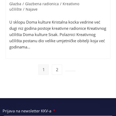
Glazba
/
Glazbena radionica
/
Kreativno
učilište
/
Najave
U sklopu Doma kulture Kristalna kocka vedrine već
dugi niz godina postoje kreativne radionice Kreativnog
učilišta Doma kulture Sisak. Polaznici Kreativnog
učilišta postanu dio velike umjetničke obitelji koja već
godinama…
1
2
Prijava na newsletter KKV-a