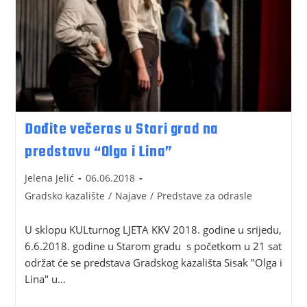
Dođite večeras u Stari grad na
predstavu “Olga i Lina”
Jelena Jelić
06.06.2018
Gradsko kazalište
/
Najave
/
Predstave za odrasle
U sklopu KULturnog LJETA KKV 2018. godine u srijedu,
6.6.2018. godine u Starom gradu s početkom u 21 sat
održat će se predstava Gradskog kazališta Sisak "Olga i
Lina" u…