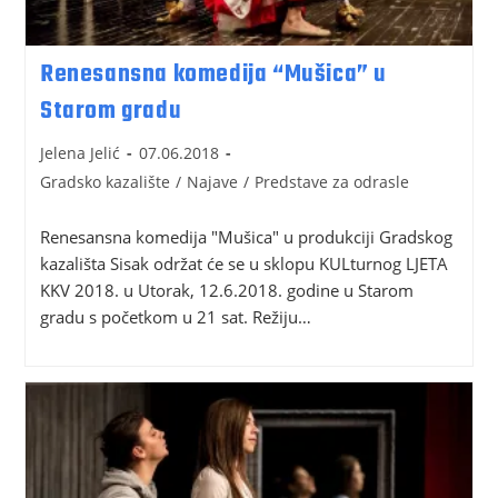
Renesansna komedija “Mušica” u
Starom gradu
Jelena Jelić
07.06.2018
Gradsko kazalište
/
Najave
/
Predstave za odrasle
Renesansna komedija "Mušica" u produkciji Gradskog
kazališta Sisak održat će se u sklopu KULturnog LJETA
KKV 2018. u Utorak, 12.6.2018. godine u Starom
gradu s početkom u 21 sat. Režiju…