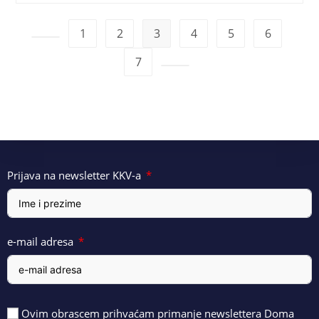
1
2
3
4
5
6
7
Prijava na newsletter KKV-a
e-mail adresa
Ovim obrascem prihvaćam primanje newslettera Doma