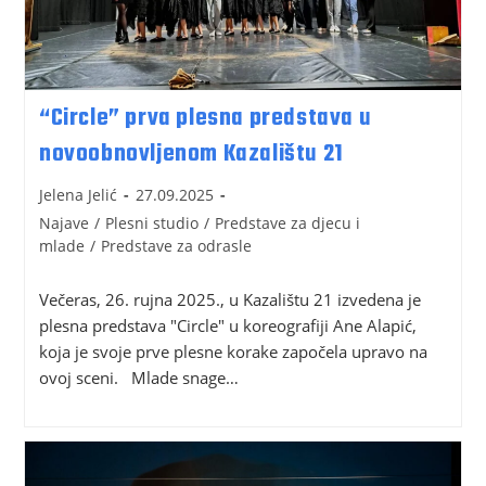
“Circle” prva plesna predstava u
novoobnovljenom Kazalištu 21
Jelena Jelić
27.09.2025
Najave
/
Plesni studio
/
Predstave za djecu i
mlade
/
Predstave za odrasle
Večeras, 26. rujna 2025., u Kazalištu 21 izvedena je
plesna predstava "Circle" u koreografiji Ane Alapić,
koja je svoje prve plesne korake započela upravo na
ovoj sceni. Mlade snage…