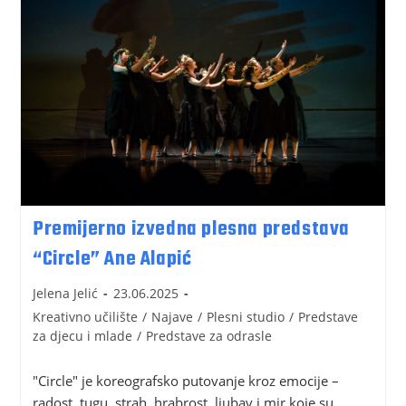
Premijerno izvedna plesna predstava
“Circle” Ane Alapić
Jelena Jelić
23.06.2025
Kreativno učilište
/
Najave
/
Plesni studio
/
Predstave
za djecu i mlade
/
Predstave za odrasle
"Circle" je koreografsko putovanje kroz emocije –
radost, tugu, strah, hrabrost, ljubav i mir koje su