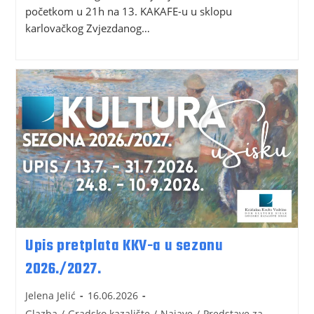
početkom u 21h na 13. KAKAFE-u u sklopu
karlovačkog Zvjezdanog…
Upis pretplata KKV-a u sezonu
2026./2027.
Jelena Jelić
16.06.2026
Glazba
/
Gradsko kazalište
/
Najave
/
Predstave za