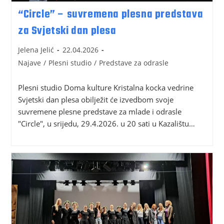
“Circle” – suvremena plesna predstava
za Svjetski dan plesa
Jelena Jelić
22.04.2026
Najave
/
Plesni studio
/
Predstave za odrasle
Plesni studio Doma kulture Kristalna kocka vedrine
Svjetski dan plesa obilježit će izvedbom svoje
suvremene plesne predstave za mlade i odrasle
"Circle", u srijedu, 29.4.2026. u 20 sati u Kazalištu…