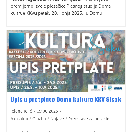
premijerno izvele plesačice Plesnog studija Doma
kultrue KKVu petak, 20. lipnja 2025., u Domu…
Upis u pretplate Doma kulture KKV Sisak
Jelena Jelić
09.06.2025
Aktualno
/
Glazba
/
Najave
/
Predstave za odrasle