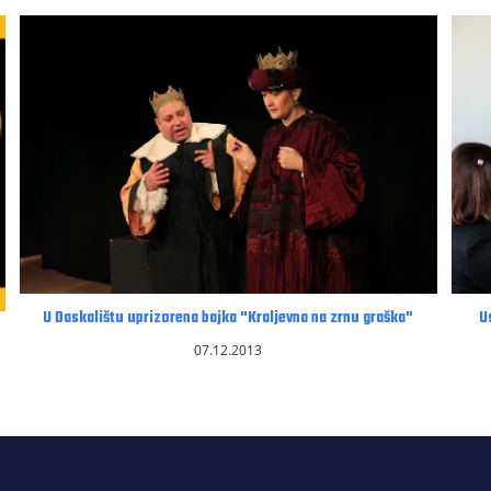
U Daskalištu uprizorena bajka "Kraljevna na zrnu graška"
U
07.12.2013