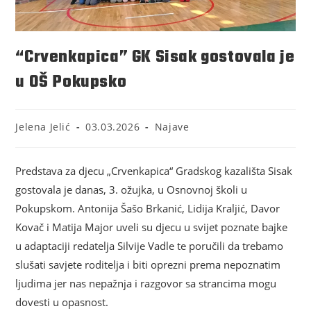
“Crvenkapica” GK Sisak gostovala je
u OŠ Pokupsko
Jelena Jelić
03.03.2026
Najave
Predstava za djecu „Crvenkapica“
Gradskog kazališta Sisak
gostovala je danas, 3. ožujka, u Osnovnoj školi u
Pokupskom. Antonija Šašo Brkanić, Lidija Kraljić, Davor
Kovač i Matija Major uveli su djecu u svijet poznate bajke
u adaptaciji redatelja
Silvije Vadle
te poručili da trebamo
slušati savjete roditelja i biti oprezni prema nepoznatim
ljudima jer nas nepažnja i razgovor sa strancima mogu
dovesti u opasnost.