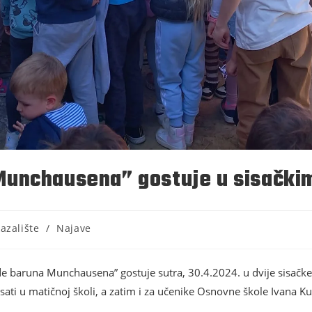
Munchausena” gostuje u sisački
azalište
/
Najave
 baruna Munchausena” gostuje sutra, 30.4.2024. u dvije sisačke 
i u matičnoj školi, a zatim i za učenike Osnovne škole Ivana Kuku