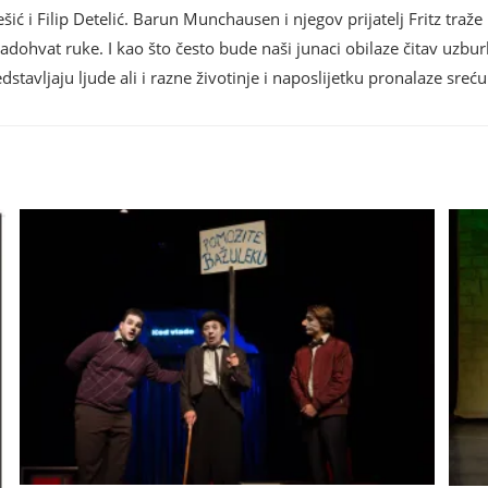
ić i Filip Detelić. Barun Munchausen i njegov prijatelj Fritz traž
ohvat ruke. I kao što često bude naši junaci obilaze čitav uzburkan
redstavljaju ljude ali i razne životinje i naposlijetku pronalaze sreću 