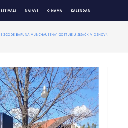
FESTIVALI
NAJAVE
O NAMA
KALENDAR
E ZGODE BARUNA MUNCHAUSENA” GOSTUJE U SISAČKIM OSNOVNIM ŠKOLAM