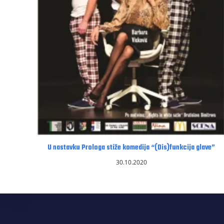
U nastavku Prologa stiže komedija “(Dis)funkcija glave”
30.10.2020