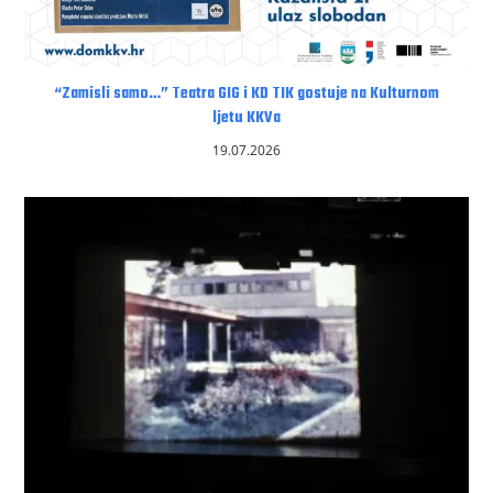
“Zamisli samo…” Teatra GIG i KD TIK gostuje na Kulturnom
ljetu KKVa
19.07.2026