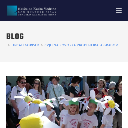
BLOG
>
UNCATEGORISED
>
CVJETNA POVORKA PRODEFILIRALA GRADOM