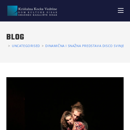
BLOG
>
UNCATEGORISED
>
DINAMIČNA I SNAŽNA PREDSTAVA DISCO SVINJE