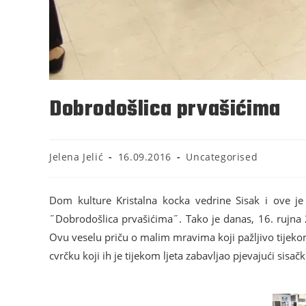
Dobrodošlica prvašićima
Jelena Jelić
16.09.2016
Uncategorised
Dom kulture Kristalna kocka vedrine Sisak i ove j
˝Dobrodošlica prvašićima˝. Tako je danas, 16. rujna 20
Ovu veselu priču o malim mravima koji pažljivo tijeko
cvrčku koji ih je tijekom ljeta zabavljao pjevajući sisa