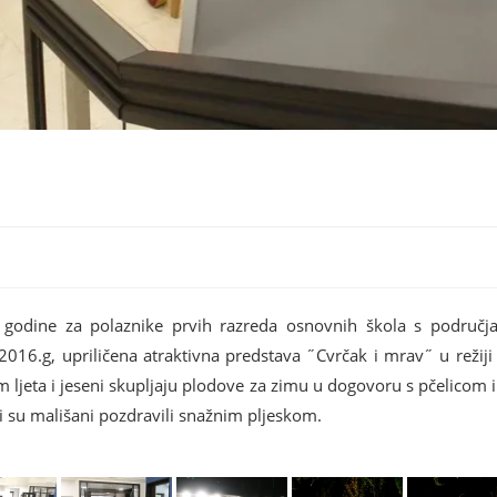
e godine za polaznike prvih razreda osnovnih škola s područ
16.g, upriličena atraktivna predstava ˝Cvrčak i mrav˝ u režiji S
m ljeta i jeseni skupljaju plodove za zimu u dogovoru s pčelicom
čki su mališani pozdravili snažnim pljeskom.