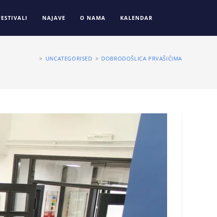
FESTIVALI
NAJAVE
O NAMA
KALENDAR
>
UNCATEGORISED
>
DOBRODOŠLICA PRVAŠIĆIMA