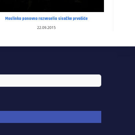
Maslinko ponovno razveselio sisačke prvašiće
22.09.2015