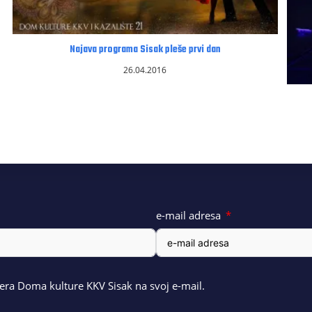
Najava programa Sisak pleše prvi dan
26.04.2016
e-mail adresa
ra Doma kulture KKV Sisak na svoj e-mail.