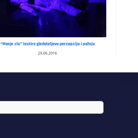
“Manje zlo” testira gledateljevu percepciju i pažnju
29.06.2016