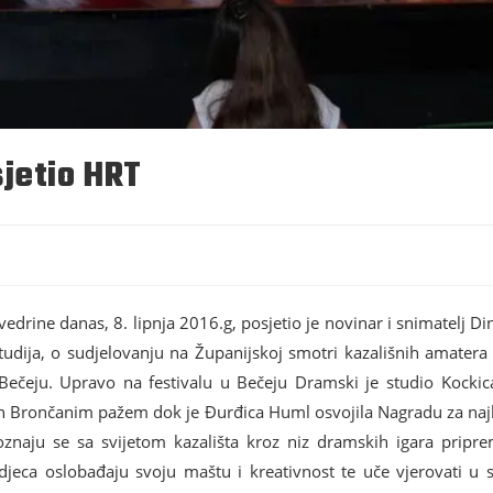
jetio HRT
rine danas, 8. lipnja 2016.g, posjetio je novinar i snimatelj Din
studija, o sudjelovanju na Županijskoj smotri kazališnih amate
 Bečeju. Upravo na festivalu u Bečeju Dramski je studio Kocki
 Brončanim pažem dok je Đurđica Huml osvojila Nagradu za najb
znaju se sa svijetom kazališta kroz niz dramskih igara priprem
a oslobađaju svoju maštu i kreativnost te uče vjerovati u seb