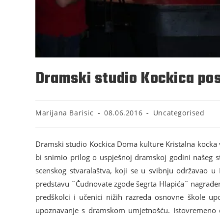
Dramski studio Kockica pos
Marijana Barisic
08.06.2016
Uncategorised
Dramski studio Kockica Doma kulture Kristalna kocka ved
bi snimio prilog o uspješnoj dramskoj godini našeg 
scenskog stvaralaštva, koji se u svibnju održavao u
predstavu ˝Čudnovate zgode šegrta Hlapića˝ nagrađen
predškolci i učenici nižih razreda osnovne škole upo
upoznavanje s dramskom umjetnošću. Istovremeno djec