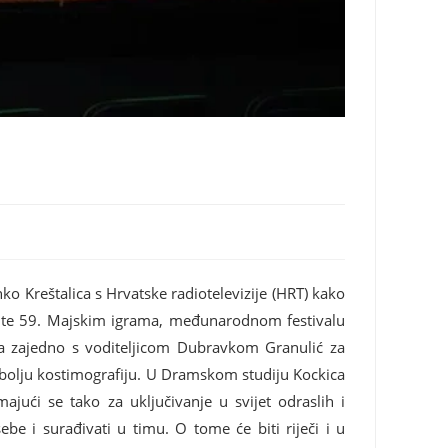
ko Kreštalica s Hrvatske radiotelevizije (HRT) kako
ra te 59. Majskim igrama, međunarodnom festivalu
ca zajedno s voditeljicom Dubravkom Granulić za
olju kostimografiju. U Dramskom studiju Kockica
ajući se tako za uključivanje u svijet odraslih i
e i surađivati u timu. O tome će biti riječi i u