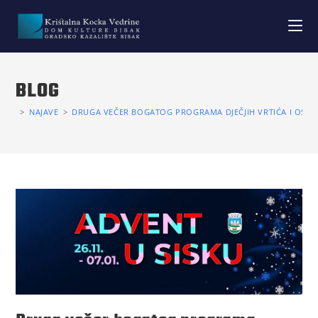
BLOG
>
NAJAVE
>
DRUGA VEČER BOGATOG PROGRAMA DJEČJIH VRTIĆA I OSNO