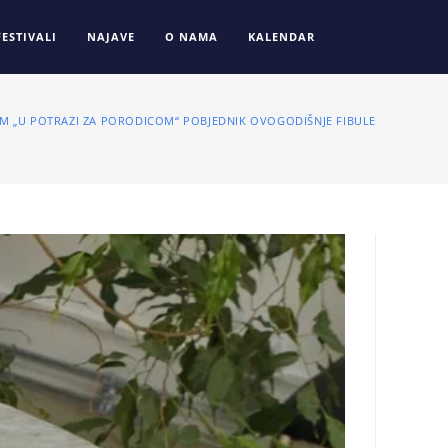
FESTIVALI
NAJAVE
O NAMA
KALENDAR
LM „U POTRAZI ZA PORODICOM“ POBJEDNIK OVOGODIŠNJE FIBULE