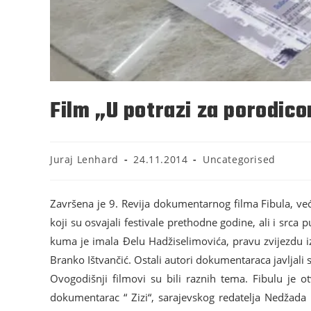
Film „U potrazi za porodic
Juraj Lenhard
24.11.2014
Uncategorised
Završena je 9. Revija dokumentarnog filma Fibula, već
koji su osvajali festivale prethodne godine, ali i srca
kuma je imala Đelu Hadžiselimovića, pravu zvijezdu 
Branko Ištvančić. Ostali autori dokumentaraca javljali 
Ovogodišnji filmovi su bili raznih tema. Fibulu je o
dokumentarac “ Zizi“, sarajevskog redatelja Nedžada Be