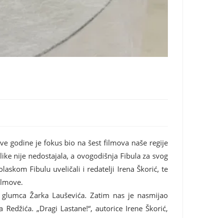
ve godine je fokus bio na šest filmova naše regije
blike nije nedostajala, a ovogodišnja Fibula za svog
askom Fibulu uveličali i redatelji Irena Škorić, te
ilmove.
iji glumca Žarka Lauševića. Zatim nas je nasmijao
 Redžića. „Dragi Lastane!“, autorice Irene Škorić,