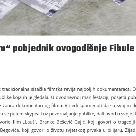
om“ pobjednik ovogodišnje Fibule
 tradicionalna sisačka filmska revija najboljih dokumentaraca. O
 publike koja ih je gledala. U dvodnevnoj manifestaciji, posjeta pu
iz žanra dokumentarnog filma.
Vrijedi spomenuti da su svojim dol
su se putem skypea i uz pozdravljanje publike, dali uvod u svoje f
tvorio film „Lauš“, Branke Bešević Gajić, koji govori o traged
govića, koji govori o životu svjetskog prvaka u bilijaru, Zijada