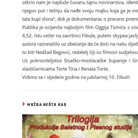
otkrio nam je najduže čuvanu tajnu novinarstva, identi
njegov put i težnju da nađe svoju majku koja ga je os
tata kupi slona“, dok je dokumentarac o prerano premi
Publika je ocijenila najboljim film Oggija Tomića s v
4,52. Istu večer na završnici Fibule, putem skypea javl
autora razveselilo uz obećanje da će doći na našu slje
to biti Nedžad Begović, redatelj čiji su filmovi sudjelov
Uz pokroviteljstvo Sisačko-moslavačke županije i Gra
slastičarnicama Torte Tina i Renata Torte.
Vidimo se i sljedeće godine na jubilarnoj 10. Fibuli!
MOŽDA NEŠTO KAO