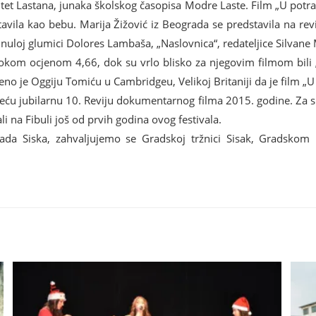
tet Lastana, junaka školskog časopisa Modre Laste. Film „U potraz
tavila kao bebu. Marija Žižović iz Beograda se predstavila na re
nuloj glumici Dolores Lambaša, „Naslovnica“, redateljice Silvane
isokom ocjenom 4,66, dok su vrlo blisko za njegovim filmom bili 
jeno je Oggiju Tomiću u Cambridgeu, Velikoj Britaniji da je film „
deću jubilarnu 10. Reviju dokumentarnog filma 2015. godine. Za sl
ali na Fibuli još od prvih godina ovog festivala.
da Siska, zahvaljujemo se Gradskoj tržnici Sisak, Gradskom muz