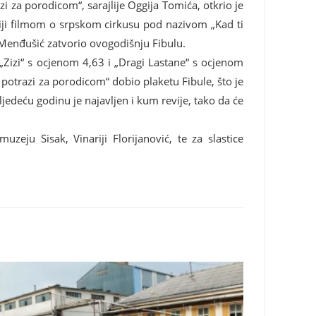
i za porodicom“, sarajlije Oggija Tomića, otkrio je
viji filmom o srpskom cirkusu pod nazivom „Kad ti
 Menđušić zatvorio ovogodišnju Fibulu.
„Zizi“ s ocjenom 4,63 i „Dragi Lastane“ s ocjenom
U potrazi za porodicom“ dobio plaketu Fibule, što je
jedeću godinu je najavljen i kum revije, tako da će
eju Sisak, Vinariji Florijanović, te za slastice