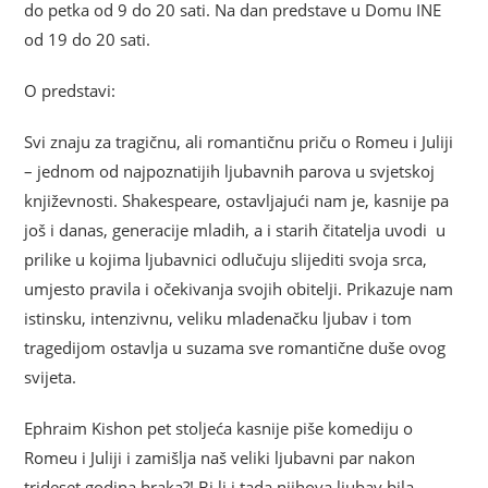
do petka od 9 do 20 sati. Na dan predstave u Domu INE
od 19 do 20 sati.
O predstavi:
Svi znaju za tragičnu, ali romantičnu priču o Romeu i Juliji
– jednom od najpoznatijih ljubavnih parova u svjetskoj
književnosti. Shakespeare, ostavljajući nam je, kasnije pa
još i danas, generacije mladih, a i starih čitatelja uvodi u
prilike u kojima ljubavnici odlučuju slijediti svoja srca,
umjesto pravila i očekivanja svojih obitelji. Prikazuje nam
istinsku, intenzivnu, veliku mladenačku ljubav i tom
tragedijom ostavlja u suzama sve romantične duše ovog
svijeta.
Ephraim Kishon pet stoljeća kasnije piše komediju o
Romeu i Juliji i zamišlja naš veliki ljubavni par nakon
trideset godina braka?! Bi li i tada njihova ljubav bila