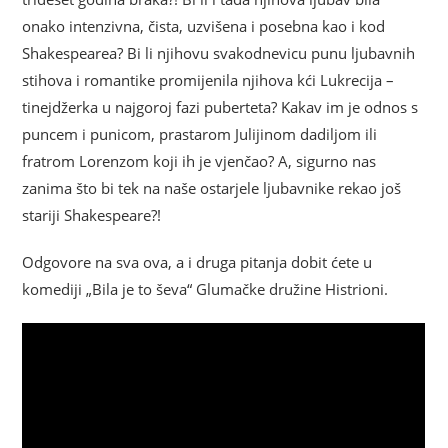
onako intenzivna, čista, uzvišena i posebna kao i kod
Shakespearea? Bi li njihovu svakodnevicu punu ljubavnih
stihova i romantike promijenila njihova kći Lukrecija –
tinejdžerka u najgoroj fazi puberteta? Kakav im je odnos s
puncem i punicom, prastarom Julijinom dadiljom ili
fratrom Lorenzom koji ih je vjenčao? A, sigurno nas
zanima što bi tek na naše ostarjele ljubavnike rekao još
stariji Shakespeare?!
Odgovore na sva ova, a i druga pitanja dobit ćete u
komediji „Bila je to ševa“ Glumačke družine Histrioni.