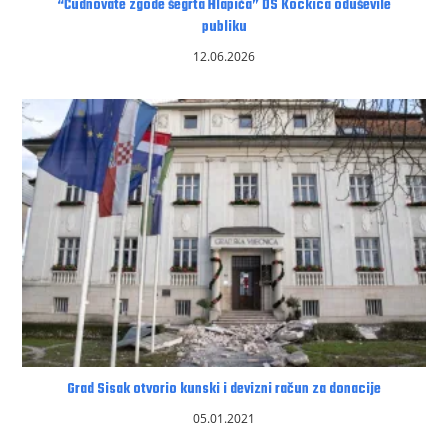
“Čudnovate zgode šegrta Hlapića” DS Kockica oduševile
publiku
12.06.2026
Grad Sisak otvorio kunski i devizni račun za donacije
05.01.2021