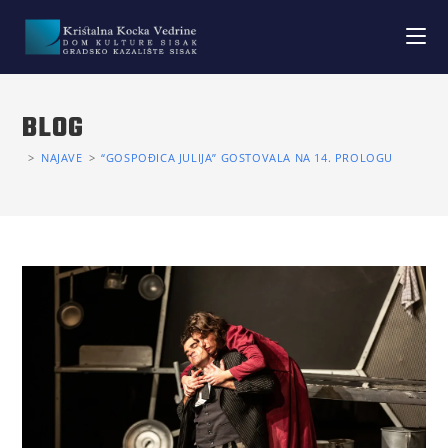
BLOG
>
NAJAVE
>
“GOSPOĐICA JULIJA” GOSTOVALA NA 14. PROLOGU