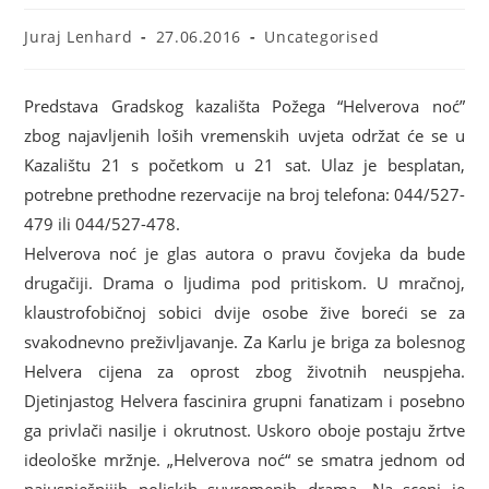
Juraj Lenhard
27.06.2016
Uncategorised
Predstava Gradskog kazališta Požega “Helverova noć”
zbog najavljenih loših vremenskih uvjeta održat će se u
Kazalištu 21 s početkom u 21 sat. Ulaz je besplatan,
potrebne prethodne rezervacije na broj telefona: 044/527-
479 ili 044/527-478.
Helverova noć je glas autora o pravu čovjeka da bude
drugačiji. Drama o ljudima pod pritiskom. U mračnoj,
klaustrofobičnoj sobici dvije osobe žive boreći se za
svakodnevno preživljavanje. Za Karlu je briga za bolesnog
Helvera cijena za oprost zbog životnih neuspjeha.
Djetinjastog Helvera fascinira grupni fanatizam i posebno
ga privlači nasilje i okrutnost. Uskoro oboje postaju žrtve
ideološke mržnje. „Helverova noć“ se smatra jednom od