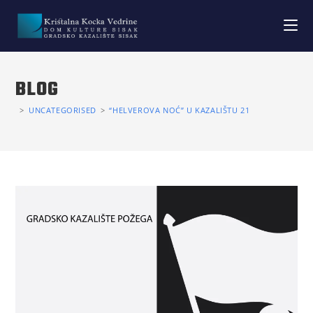
BLOG
>
UNCATEGORISED
>
“HELVEROVA NOĆ” U KAZALIŠTU 21