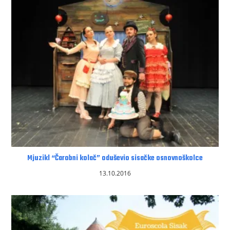
Mjuzikl “Čarobni kolač” oduševio sisačke osnovnoškolce
13.10.2016