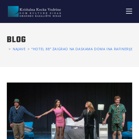
BLOG
>
NAJAVE
>
“HOTEL 88” ZAIGRAO NA DASKAMA DOMA INA RAFINERIJE