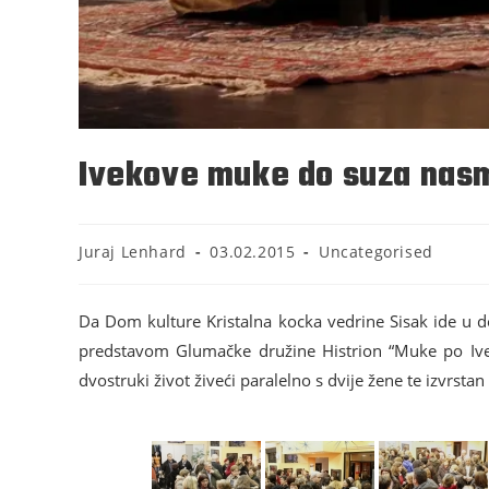
Ivekove muke do suza nasm
Juraj Lenhard
03.02.2015
Uncategorised
Da Dom kulture Kristalna kocka vedrine Sisak ide u 
predstavom Glumačke družine Histrion “Muke po Ivek
dvostruki život živeći paralelno s dvije žene te izvrst