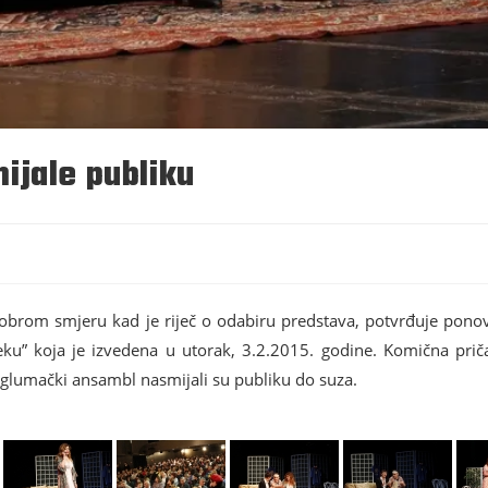
ijale publiku
dobrom smjeru kad je riječ o odabiru predstava, potvrđuje pon
u” koja je izvedena u utorak, 3.2.2015. godine. Komična prič
an glumački ansambl nasmijali su publiku do suza.