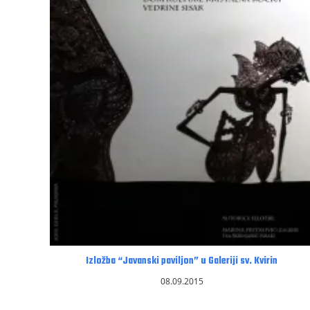
Izložba “Javanski paviljon” u Galeriji sv. Kvirin
08.09.2015