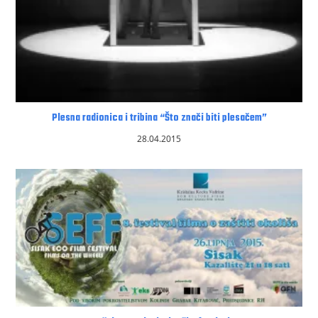
Plesna radionica i tribina “Što znači biti plesačem”
28.04.2015