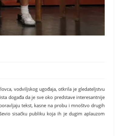
ovca, vodviljskog ugođaja, otkrila je gledateljstvu
ista događa da je sve oko predstave interesantnije
zaboravljaju tekst, kasne na probu i mnoštvo drugih
duševio sisačku publiku koja ih je dugim aplauzom