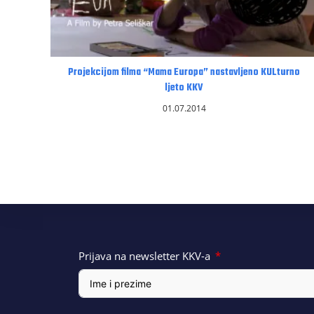
Projekcijom filma “Mama Europa” nastavljeno KULturno
ljeto KKV
01.07.2014
Prijava na newsletter KKV-a