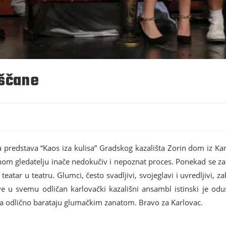
iščane
 predstava “Kaos iza kulisa” Gradskog kazališta Zorin dom iz Karl
čnom gledatelju inače nedokučiv i nepoznat proces. Ponekad se za
atar u teatru. Glumci, često svadljivi, svojeglavi i uvredljivi, 
Sve u svemu odličan karlovački kazališni ansambl istinski je o
 da odlično barataju glumačkim zanatom. Bravo za Karlovac.