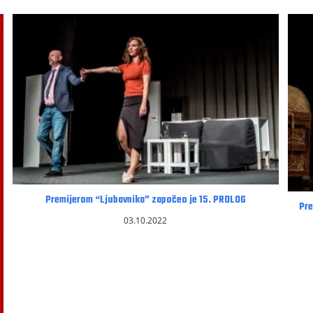
Premijerom “Ljubavnika” započeo je 15. PROLOG
Pre
03.10.2022