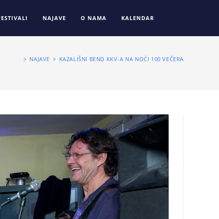
FESTIVALI
NAJAVE
O NAMA
KALENDAR
>
NAJAVE
>
KAZALIŠNI BEND KKV-A NA NOĆI 100 VEČERA