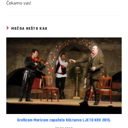
Čekamo vas!
MOŽDA NEŠTO KAO
Groficom Maricom započelo KULturno LJETO KKV 2015.