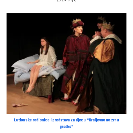
03.06.2015
Lutkarske radionice i predstava za djecu “Kraljevna na zrnu
graška”