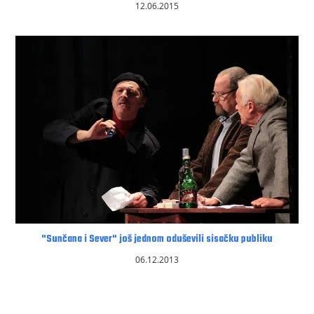
12.06.2015
"Sunčana i Sever" još jednom oduševili sisačku publiku
06.12.2013