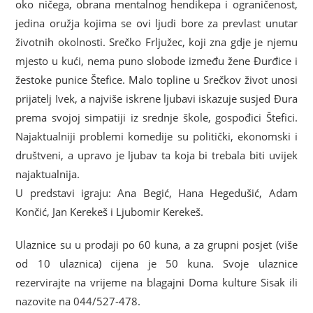
oko ničega, obrana mentalnog hendikepa i ograničenost,
jedina oružja kojima se ovi ljudi bore za prevlast unutar
životnih okolnosti. Srečko Frljužec, koji zna gdje je njemu
mjesto u kući, nema puno slobode između žene Đurđice i
žestoke punice Štefice. Malo topline u Srečkov život unosi
prijatelj Ivek, a najviše iskrene ljubavi iskazuje susjed Đura
prema svojoj simpatiji iz srednje škole, gospođici Štefici.
Najaktualniji problemi komedije su politički, ekonomski i
društveni, a upravo je ljubav ta koja bi trebala biti uvijek
najaktualnija.
U predstavi igraju: Ana Begić, Hana Hegedušić, Adam
Končić, Jan Kerekeš i Ljubomir Kerekeš.
Ulaznice su u prodaji po 60 kuna, a za grupni posjet (više
od 10 ulaznica) cijena je 50 kuna. Svoje ulaznice
rezervirajte na vrijeme na blagajni Doma kulture Sisak ili
nazovite na 044/527-478.