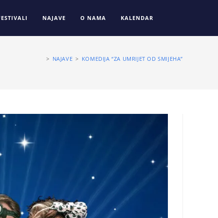
FESTIVALI
NAJAVE
O NAMA
KALENDAR
>
NAJAVE
>
KOMEDIJA “ZA UMRIJET OD SMIJEHA”