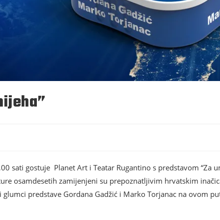
mijeha”
,00 sati gostuje Planet Art i Teatar Rugantino s predstavom “Za 
ulture osamdesetih zamijenjeni su prepoznatljivim hrvatskim inači
vni glumci predstave Gordana Gadžić i Marko Torjanac na ovom p