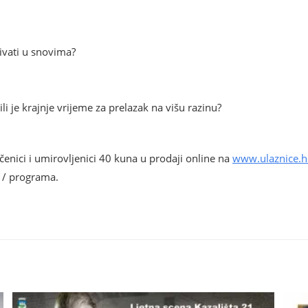
rivati u snovima?
 ili je krajnje vrijeme za prelazak na višu razinu?
čenici i umirovljenici 40 kuna u prodaji online na
www.ulaznice.h
e / programa.