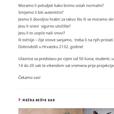
Moramo li poludjeti kako bismo ostali normalni?
Smijemo li biti autentični?
Jesmo li dovoljno hrabri za takvo što ili se moramo sk
Jesu li snovi sigurno utočište?
Jesu li to uopće naši snovi?
Ili točnije – čije snove sanjamo, treba li na njih pristati
Dobrodošli u Hrvatsku 2132. godine!
Ulaznice za predstavu po cijeni od 50 kuna; studenti, u
14 do 20 sati te vikendom sat vremena prije projekcij
Čekamo vas!
MOŽDA NEŠTO KAO