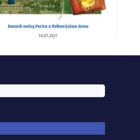
Dnevnik malog Perice u Rafinerijskom domu
16.07.2021